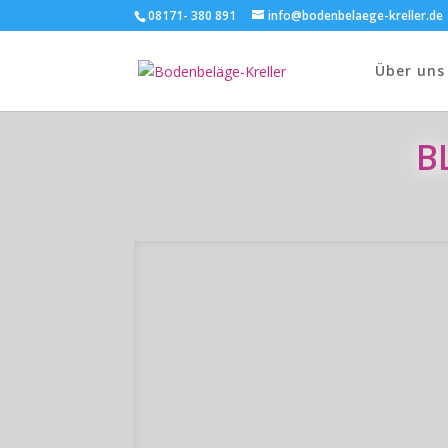
08171- 380 891
info@bodenbelaege-kreller.de
Über uns
B