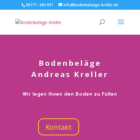
08171- 380 891
info@bodenbelaege-kreller.de
Bodenbeläge
Andreas Kreller
Wir legen Ihnen den Boden zu Füßen
Kontakt