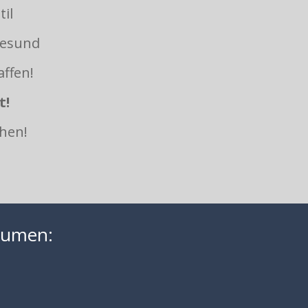
il
gesund
ffen!
t!
hen!
räumen: