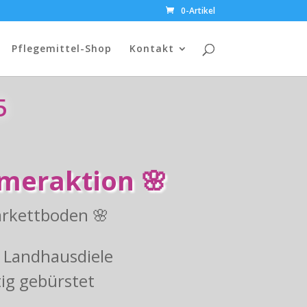
0-Artikel
Pflegemittel-Shop
Kontakt
5
meraktion 🌸
arkettboden 🌸
 Landhausdiele
tig gebürstet