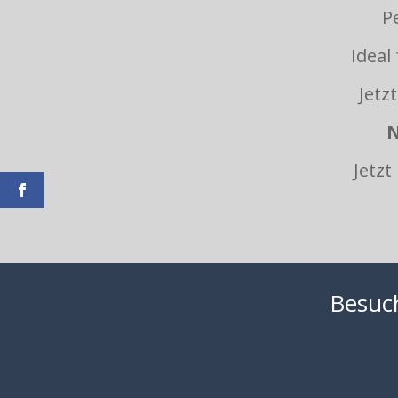
P
Ideal
Jetz
N
Jetz
Besuch