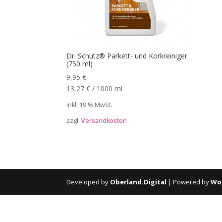
Dr. Schutz® Parkett- und Korkreiniger
(750 ml)
9,95
€
13,27
€
/
1000
ml
inkl. 19 % MwSt.
zzgl.
Versandkosten
Developed by
Oberland.Digital
| Powered by
Wo